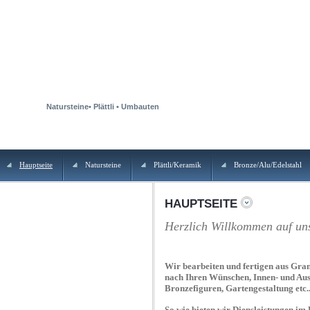
NAROK GMBH
Natursteine• Plättli • Umbauten
Hauptseite
Natursteine
Plättli/Keramik
Bronze/Alu/Edelstahl
HAUPTSEITE
Herzlich Willkommen auf u
Wir bearbeiten und fertigen aus Gran
nach Ihren Wünschen, Innen- und Aus
Bronzefiguren, Gartengestaltung etc..
So wie bieten wir Diensleistungen im